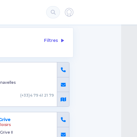
Filtres
navelles
(+33)4 79 41 21 79
Grive
loisirs
Grive II