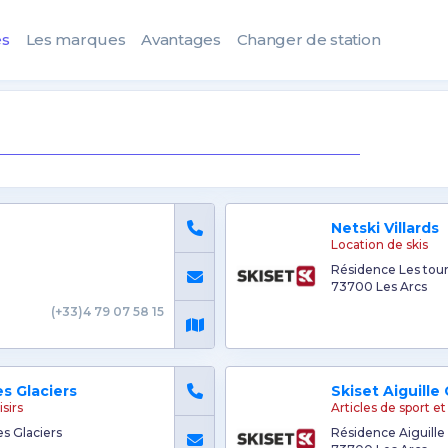
es
Les marques
Avantages
Changer de station
Netski Villards
Location de skis
Résidence Les tour
73700 Les Arcs
(+33)4 79 07 58 15
es Glaciers
Skiset Aiguille 
isirs
Articles de sport et 
es Glaciers
Résidence Aiguille 